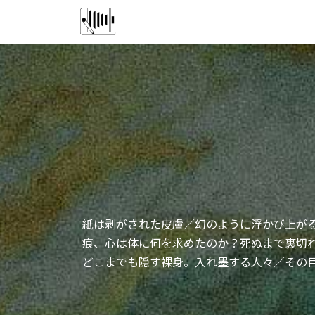
紙は剥がされた皮膚／幻のように浮かび上が
痕、心は体に何を求めたのか？死ぬまで裏切
どこまでも隠す裸身。入れ墨する人々／その