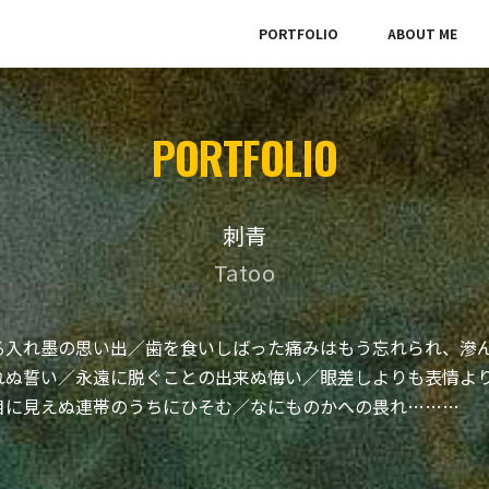
PORTFOLIO
ABOUT ME
PORTFOLIO
刺青
Tatoo
る入れ墨の思い出／歯を食いしばった痛みはもう忘れられ、滲
れぬ誓い／永遠に脱ぐことの出来ぬ悔い／眼差しよりも表情よ
目に見えぬ連帯のうちにひそむ／なにものかへの畏れ………