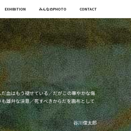
EXHIBITION
みんなのPHOTO
CONTACT
んだ血はもう褪せている／だがこの華やかな傷
りも雄弁な決意／死すべきからだを画布として
谷川俊太郎